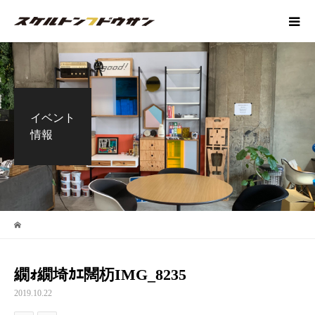
イベント
情報
繝ｫ繝埼ｶｴ闊杤IMG_8235
2019.10.22